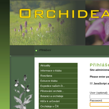
Přihlášení
Přihláš
Aktuality
Site administra
Informace o klubu
Roezliana
Please enter p
Exkurze klubu
!!! JavaScript 
Expedice našich čl...
Pěstování orchide...
User (optional):
Botanici a orchideje
Password:
Klíče k určování
Orchideje v ČR