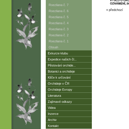
Roezliana č. 7
« předchozí
Roezliana č. 6
Roezliana č. 5
Roezliana č. 4
Roezliana č. 3
Roezliana č. 2
Roezliana č. 1
Obsah
Exkurze klubu
Expedice našich čl...
Pěstování orchide...
Botanici a orchideje
Klíče k určování
Orchideje v ČR
Orchideje Evropy
Literatura
Zajímavé odkazy
Videa
Inzerce
Archiv
Kontakt