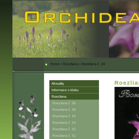
Home
>
Roezliana
>
Roezliana č. 34
Roezlia
Aktuality
Informace o klubu
Roezliana
Roezliana č. 56
Roezliana č. 55
Roezliana č. 54
Roezliana č. 53
Roezliana č. 52
Roezliana č. 51